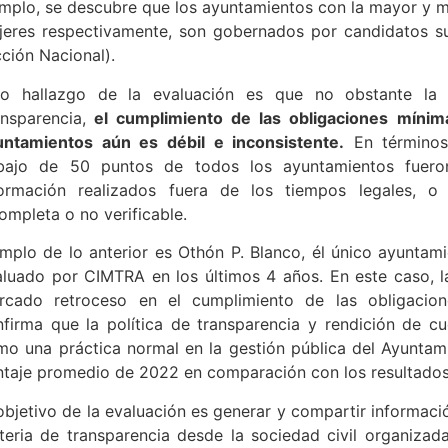
mplo, se descubre que los ayuntamientos con la mayor y men
jeres respectivamente, son gobernados por candidatos su
ción Nacional).
ro hallazgo de la evaluación es que no obstante la 
nsparencia,
el cumplimiento de las obligaciones mínima
untamientos aún es débil e inconsistente.
En términos 
bajo de 50 puntos de todos los ayuntamientos fuero
formación realizados fuera de los tiempos legales, o
ompleta o no verificable.
emplo de lo anterior es Othón P. Blanco, él único ayunta
aluado por CIMTRA en los últimos 4 años. En este caso, 
rcado retroceso en el cumplimiento de las obligacion
nfirma que la política de transparencia y rendición de c
o una práctica normal en la gestión pública del Ayuntamie
ntaje promedio de 2022 en comparación con los resultados
objetivo de la evaluación es generar y compartir informació
teria de transparencia desde la sociedad civil organiza