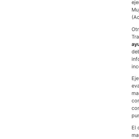
eje
Mu
(Ac
Ot
Tra
ay
de
in
inc
Ej
ev
ma
co
com
pu
El 
ma