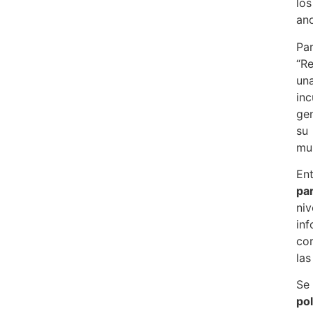
lo
ano
Par
“R
una
in
gen
su
mun
Ent
par
ni
inf
cor
las
Se
pol