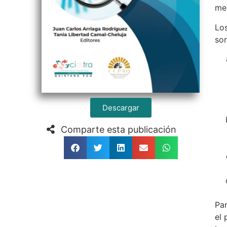
me
Los
son
Descargar
Comparte esta publicación
Par
el 