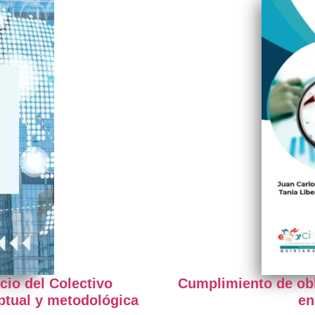
cio del Colectivo
Cumplimiento de obl
tual y metodológica
en