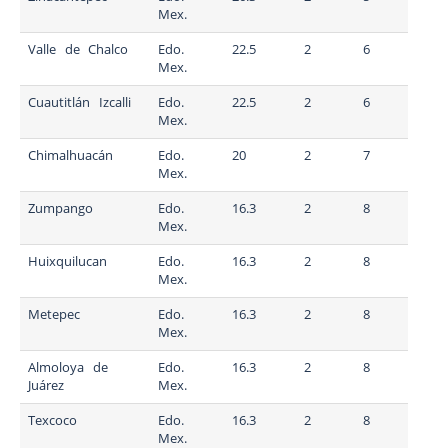
Mex.
Valle de Chalco
Edo.
22.5
2
6
Mex.
Cuautitlán Izcalli
Edo.
22.5
2
6
Mex.
Chimalhuacán
Edo.
20
2
7
Mex.
Zumpango
Edo.
16.3
2
8
Mex.
Huixquilucan
Edo.
16.3
2
8
Mex.
Metepec
Edo.
16.3
2
8
Mex.
Almoloya de
Edo.
16.3
2
8
Juárez
Mex.
Texcoco
Edo.
16.3
2
8
Mex.