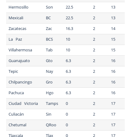
Hermosillo
Son
22.5
2
13
Mexicali
BC
22.5
2
13
Zacatecas
Zac
16.3
2
14
La Paz
BCS
10
2
15
Villahermosa
Tab
10
2
15
Guanajuato
Gto
6.3
2
16
Tepic
Nay
6.3
2
16
Chilpancingo
Gro
6.3
2
16
Pachuca
Hgo
6.3
2
16
Ciudad Victoria
Tamps
0
2
17
Culiacán
Sin
0
2
17
Chetumal
QRoo
0
2
17
Tlaxcala
Tlax
0
2
17