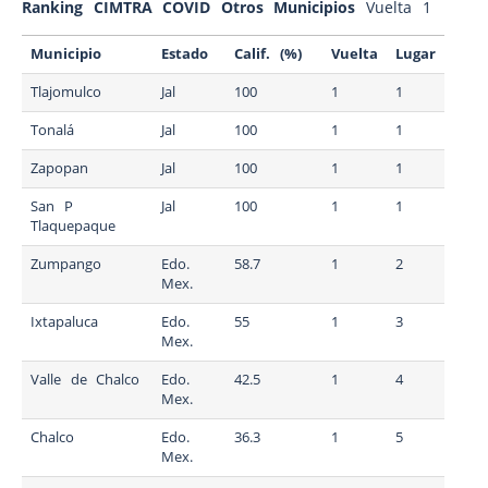
Ranking CIMTRA COVID Otros Municipios
Vuelta 1
Municipio
Estado
Calif. (%)
Vuelta
Lugar
Tlajomulco
Jal
100
1
1
Tonalá
Jal
100
1
1
Zapopan
Jal
100
1
1
San P
Jal
100
1
1
Tlaquepaque
Zumpango
Edo.
58.7
1
2
Mex.
Ixtapaluca
Edo.
55
1
3
Mex.
Valle de Chalco
Edo.
42.5
1
4
Mex.
Chalco
Edo.
36.3
1
5
Mex.