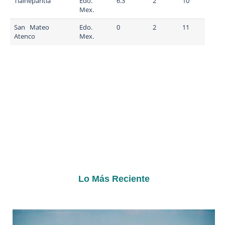
Tlalnepantla
Edo.
6.3
2
10
Mex.
San Mateo
Edo.
0
2
11
Atenco
Mex.
Lo Más Reciente