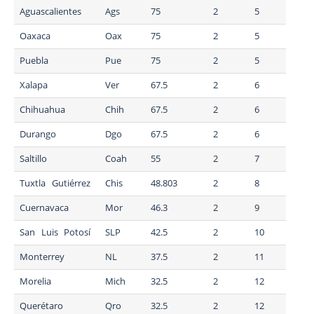
Aguascalientes
Ags
75
2
5
Oaxaca
Oax
75
2
5
Puebla
Pue
75
2
5
Xalapa
Ver
67.5
2
6
Chihuahua
Chih
67.5
2
6
Durango
Dgo
67.5
2
6
Saltillo
Coah
55
2
7
Tuxtla Gutiérrez
Chis
48.803
2
8
Cuernavaca
Mor
46.3
2
9
San Luis Potosí
SLP
42.5
2
10
Monterrey
NL
37.5
2
11
Morelia
Mich
32.5
2
12
Querétaro
Qro
32.5
2
12