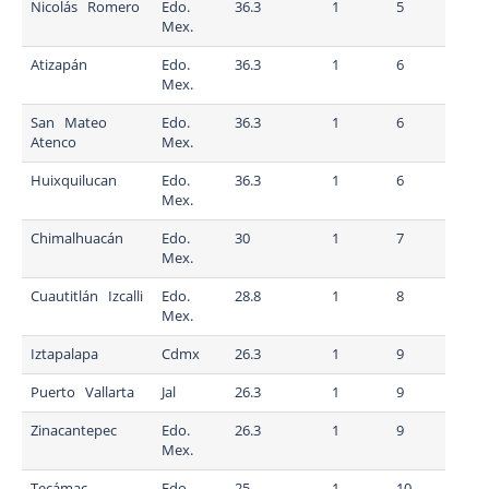
Nicolás Romero
Edo.
36.3
1
5
Mex.
Atizapán
Edo.
36.3
1
6
Mex.
San Mateo
Edo.
36.3
1
6
Atenco
Mex.
Huixquilucan
Edo.
36.3
1
6
Mex.
Chimalhuacán
Edo.
30
1
7
Mex.
Cuautitlán Izcalli
Edo.
28.8
1
8
Mex.
Iztapalapa
Cdmx
26.3
1
9
Puerto Vallarta
Jal
26.3
1
9
Zinacantepec
Edo.
26.3
1
9
Mex.
Tecámac
Edo.
25
1
10