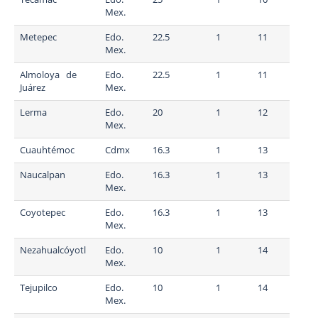
Mex.
Metepec
Edo.
22.5
1
11
Mex.
Almoloya de
Edo.
22.5
1
11
Juárez
Mex.
Lerma
Edo.
20
1
12
Mex.
Cuauhtémoc
Cdmx
16.3
1
13
Naucalpan
Edo.
16.3
1
13
Mex.
Coyotepec
Edo.
16.3
1
13
Mex.
Nezahualcóyotl
Edo.
10
1
14
Mex.
Tejupilco
Edo.
10
1
14
Mex.