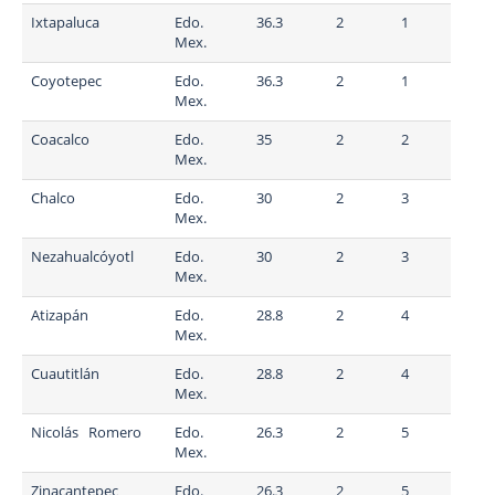
Ixtapaluca
Edo.
36.3
2
1
Mex.
Coyotepec
Edo.
36.3
2
1
Mex.
Coacalco
Edo.
35
2
2
Mex.
Chalco
Edo.
30
2
3
Mex.
Nezahualcóyotl
Edo.
30
2
3
Mex.
Atizapán
Edo.
28.8
2
4
Mex.
Cuautitlán
Edo.
28.8
2
4
Mex.
Nicolás Romero
Edo.
26.3
2
5
Mex.
Zinacantepec
Edo.
26.3
2
5