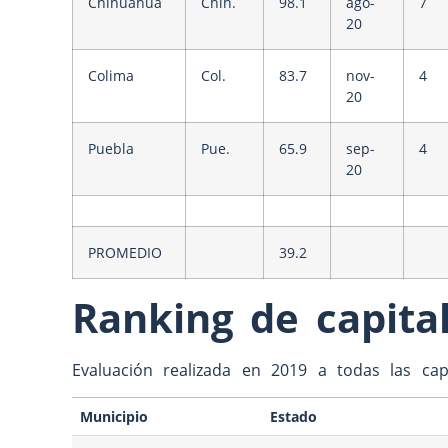
Chihuahua
Chih.
98.1
ago-
7
20
Colima
Col.
83.7
nov-
4
20
Puebla
Pue.
65.9
sep-
4
20
PROMEDIO
39.2
Ranking de capita
Evaluación realizada en 2019 a todas las capi
Municipio
Estado