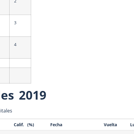
2
3
4
les 2019
tales
Calif. (%)
Fecha
Vuelta
L