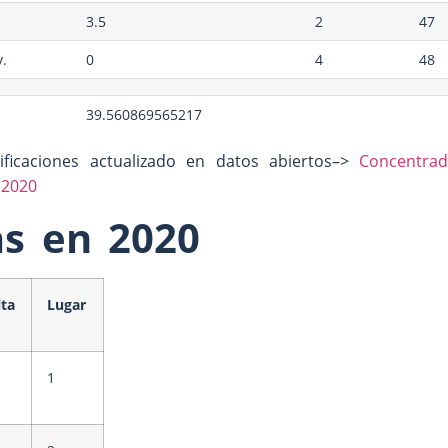
3.5
2
47
.
0
4
48
39.560869565217
ificaciones actualizado en datos abiertos–>
Concentra
 2020
as en 2020
lta
Lugar
1