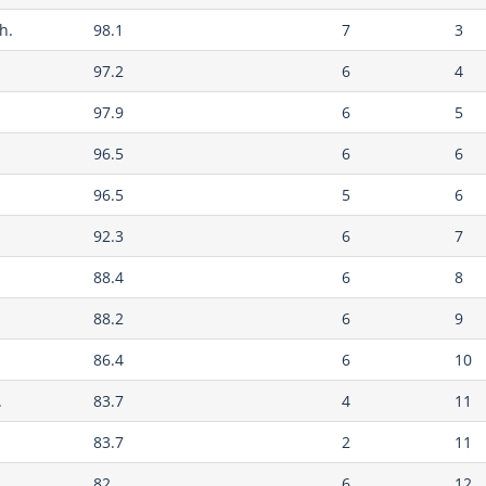
h.
98.1
7
3
97.2
6
4
97.9
6
5
96.5
6
6
96.5
5
6
92.3
6
7
88.4
6
8
88.2
6
9
86.4
6
10
.
83.7
4
11
83.7
2
11
82
6
12