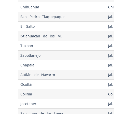
Chihuahua
Chi
San Pedro Tlaquepaque
Jal.
El Salto
Jal.
Ixtlahuacán de los M.
Jal.
Tuxpan
Jal.
Zapotlanejo
Jal.
Chapala
Jal.
Autlán de Navarro
Jal.
Ocotlán
Jal.
Colima
Col
Jocotepec
Jal.
San Juan de los Lagos
Jal.