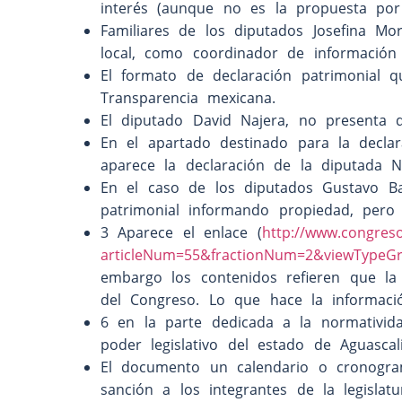
interés (aunque no es la propuesta po
Familiares de los diputados Josefina M
local, como coordinador de información le
El formato de declaración patrimonial
Transparencia mexicana.
El diputado David Najera, no presenta de
En el apartado destinado para la declar
aparece la declaración de la diputada N
En el caso de los diputados Gustavo Bae
patrimonial informando propiedad, pero
3 Aparece el enlace (
http://www.congres
articleNum=55&fractionNum=2&viewTypeGri
embargo los contenidos refieren que l
del Congreso. Lo que hace la informació
6 en la parte dedicada a la normativid
poder legislativo del estado de Aguascali
El documento un calendario o cronogr
sanción a los integrantes de la legislat