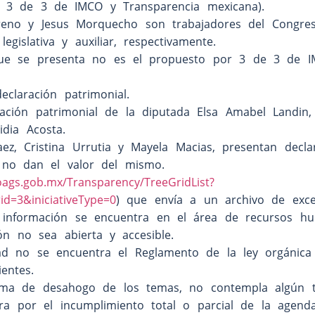
r 3 de 3 de IMCO y Transparencia mexicana).
oreno y Jesus Morquecho son trabajadores del Congre
gislativa y auxiliar, respectivamente.
 que se presenta no es el propuesto por 3 de 3 de 
claración patrimonial.
ación patrimonial de la diputada Elsa Amabel Landin,
idia Acosta.
z, Cristina Urrutia y Mayela Macias, presentan decla
 no dan el valor del mismo.
oags.gob.mx/Transparency/TreeGridList?
d=3&iniciativeType=0
) que envía a un archivo de excel
a información se encuentra en el área de recursos h
n no sea abierta y accesible.
ad no se encuentra el Reglamento de la ley orgánica
entes.
ama de desahogo de los temas, no contempla algún 
ura por el incumplimiento total o parcial de la agenda