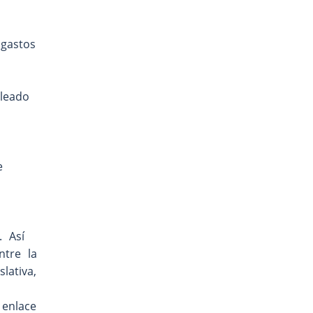
gastos
leado
e
. Así
ntre la
lativa,
 enlace