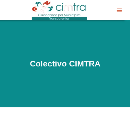
Sobre CIM
Gobierno Abier
Colectivo CIMTRA